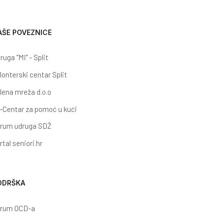
AŠE POVEZNICE
ruga "MI" - Split
lonterski centar Split
lena mreža d.o.o
-Centar za pomoć u kući
rum udruga SDŽ
rtal seniori.hr
ODRŠKA
rum OCD-a