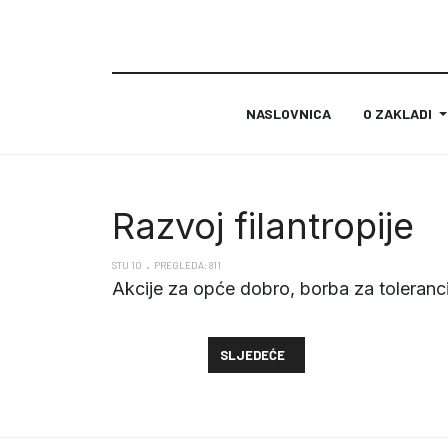
NASLOVNICA
O ZAKLADI
Razvoj filantropije
STU 10
PREGLEDA: 811
Akcije za opće dobro, borba za toleranciju
SLJEDEĆI ČLANAK: FINANCIJSKI NA
SLJEDEĆE