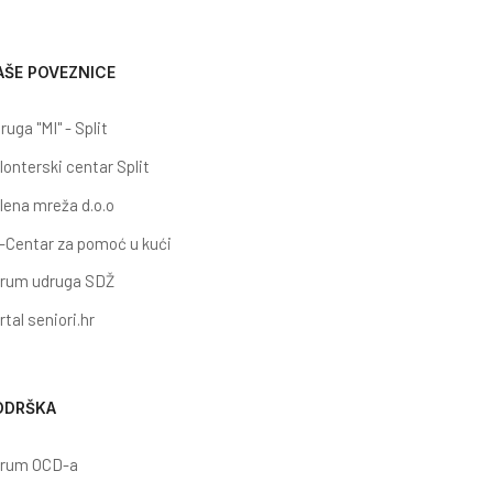
AŠE POVEZNICE
ruga "MI" - Split
lonterski centar Split
lena mreža d.o.o
-Centar za pomoć u kući
rum udruga SDŽ
rtal seniori.hr
ODRŠKA
rum OCD-a