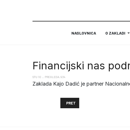
NASLOVNICA
O ZAKLADI
Financijski nas pod
STU 10
PREGLEDA: 934
Zaklada Kajo Dadić je partner Nacionaln
PRETHODNI ČLANAK: RAZVOJ FILAN
PRET