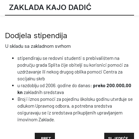
ZAKLADA KAJO DADIĆ
Dodjela stipendija
U skladu sa zakladnom svrhom
stipendiraju se redovni studenti s prebivalištem na
području grada Splita čije obitelji su korisnici pomoći za
uzdržavanje ili nekog drugog oblika pomoći Centra za
socijalnu skrb
u razdoblju od 2006. godine do danas:
preko 200.000,00
kn
zakladnih sredstava
Broj i iznos pomoći za pojedinu školsku godinu utvrđuje se
odlukom Upravnog odbora, a potrebna sredstva
osiguravaju se iz sredstava prikupljenih upravljanjem
imovinom Zaklade.
PRETHODNI ČLANAK: NATJEČAJ ZA DODJELU 3 STIPE
SLJEDEĆI ČLAN
PRET
SLJEDEĆE