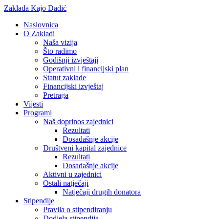
Zaklada Kajo Dadić
Naslovnica
O Zakladi
Naša vizija
Što radimo
Godišnji izvještaji
Operativni i financijski plan
Statut zaklade
Financijski izvještaj
Pretraga
Vijesti
Programi
Naš doprinos zajednici
Rezultati
Dosadašnje akcije
Društveni kapital zajednice
Rezultati
Dosadašnje akcije
Aktivni u zajednici
Ostali natječaji
Natječaji drugih donatora
Stipendije
Pravila o stipendiranju
Dodjela stipendija