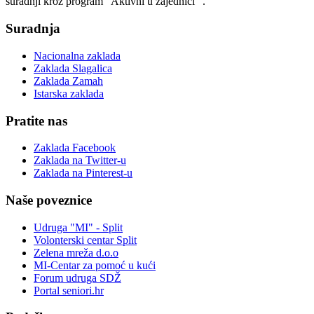
suradnji kroz program “Aktivni u zajednici” .
Suradnja
Nacionalna zaklada
Zaklada Slagalica
Zaklada Zamah
Istarska zaklada
Pratite nas
Zaklada Facebook
Zaklada na Twitter-u
Zaklada na Pinterest-u
Naše poveznice
Udruga "MI" - Split
Volonterski centar Split
Zelena mreža d.o.o
MI-Centar za pomoć u kući
Forum udruga SDŽ
Portal seniori.hr