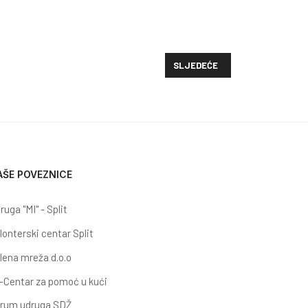
EKATA UDRUGA U PODRUČJU REHABILITACIJE, TRETMANA I RESOCIJALIZA
SLJEDEĆI ČLANAK: OBJAVA PR
SLJEDEĆE
AŠE POVEZNICE
ruga "MI" - Split
lonterski centar Split
lena mreža d.o.o
-Centar za pomoć u kući
rum udruga SDŽ