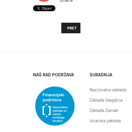
PRETHODNI ČLANAK: REZULTATI KOM
PRET
NAŠ RAD PODRŽAVA
SURADNJA
Nacionalna zaklada
Zaklada Slagalica
Zaklada Zamah
Istarska zaklada