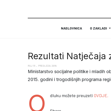
NASLOVNICA
O ZAKLADI
Rezultati Natječaja
RUJ 16
PREGLEDA: 2964
Ministarstvo socijalne politike i mladih 
2015. godini i trogodišnjih programa reg
O
dluku možete preuzeti
OVDJE.
Share