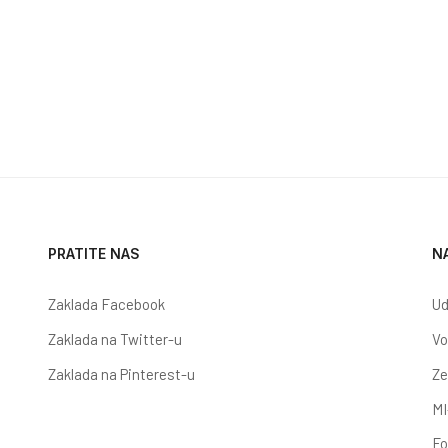
ISIJSKOG OTVARANJA PRIJAVA PRISTIGLIH NA POZIV ZA PRIJAVU PROJ
PRATITE NAS
N
Zaklada Facebook
Ud
Zaklada na Twitter-u
Vo
Zaklada na Pinterest-u
Ze
MI
Fo