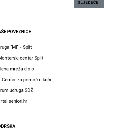
MJERENIH PREVENCIJI NASILJA NAD I MEĐU DJECOM I MLADIMA U 
SLJEDEĆI ČLANAK: REZULTAT
SLJEDEĆE
AŠE POVEZNICE
ruga "MI" - Split
lonterski centar Split
lena mreža d.o.o
-Centar za pomoć u kući
rum udruga SDŽ
rtal seniori.hr
ODRŠKA