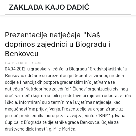
ZAKLADA KAJO DADIĆ
Prezentacije natječaja "Naš
doprinos zajednici u Biogradu i
Benkovcu
TRA 05
PREGLEDA: 3994
04.04.2012. u gradskoj vijećnici u Biogradu i Gradskoj knjižnici u
Benkovcu održane su prezentacije Decentraliziranog modela
dodjele financijskih potpora građanskim inicijativama te
natječaja "Naš doprinos zajednici". Članovi organizacija civilnog
društva među kojima su bili i predstavnici mjesnih odbora, vrtića
i škola, informirani su o terminima i uvjetima natječaja, kao i
mogućnostima prijavljivanja. Prezentacije su organizirane uz
pomoć predsjednika udruge za razvoj zajednice "BNM" g. Ivana
Čupića iz Biograda te djelatnika grada Benkovca, Odjela za
društvene djelatnosti, g. Mile Marića.