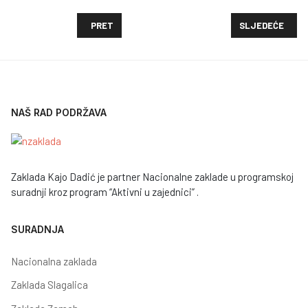
PRETHODNI ČLANAK: OBAVIJEST SURADNICIMA O P
SLJEDEĆI ČLAN
PRET
SLJEDEĆE
NAŠ RAD PODRŽAVA
Zaklada Kajo Dadić je partner Nacionalne zaklade u programskoj
suradnji kroz program “Aktivni u zajednici” .
SURADNJA
Nacionalna zaklada
Zaklada Slagalica