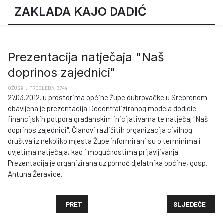
ZAKLADA KAJO DADIĆ
Prezentacija natječaja "Naš
doprinos zajednici"
OŽU 29
PREGLEDA: 3744
27.03.2012. u prostorima općine Župe dubrovačke u Srebrenom
obavljena je prezentacija Decentraliziranog modela dodjele
financijskih potpora građanskim inicijativama te natječaj "Naš
doprinos zajednici". Članovi različitih organizacija civilnog
društva iz nekoliko mjesta Župe informirani su o terminima i
uvjetima natječaja, kao i mogućnostima prijavljivanja.
Prezentacija je organizirana uz pomoć djelatnika općine, gosp.
Antuna Žeravice.
PRETHODNI ČLANAK: PREZENTACIJE NATJEČAJA "NA
SLJEDEĆI ČLAN
PRET
SLJEDEĆE