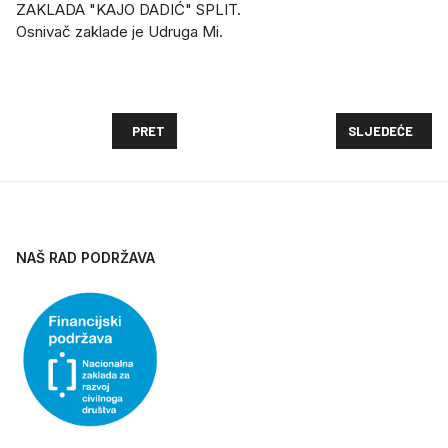
ZAKLADA "KAJO DADIĆ" SPLIT.
Osnivač zaklade je Udruga Mi.
PRETHODNI ČLANAK: UDRUZI "MI" DAROVAO DOM
SLJEDEĆI ČLAN
PRET
SLJEDEĆE
NAŠ RAD PODRŽAVA