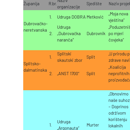
Naziv
Županija
R.br.
Sjedište
Naziv proje
organizacije
„Moja nova
1.
Udruga DOBRA
Metković
vještina“
Dubrovačko-
Udruga
„Poduzetni
neretvanska
2.
„Dubrovačka
Dubrovnik
po mjeri
naranča"
čovjeka“
Splitski
„U prirodu 
1.
Split
skautski zbor
zdrave navi
Splitsko-
„Koalicija
dalmatinska
2.
„ANST 1700“
Split
neprofitnih
proizvođač
„Obnovimo
naše suhoz
– Doprinos
održivom
korištenju
Udruga
1.
Murter
lokalnih
„Argonauta“