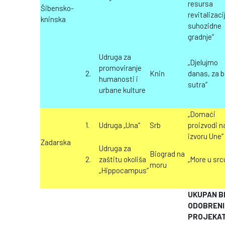
resursa
Šibensko-
revitalizac
kninska
suhozidne
gradnje“
Udruga za
„Djelujmo
promoviranje
2.
Knin
danas, za b
humanosti i
sutra“
urbane kulture
„Domaći
1.
Udruga „Una“
Srb
proizvodi n
izvoru Une“
Zadarska
Udruga za
Biograd na
2.
zaštitu okoliša
„More u src
moru
„Hippocampus“
UKUPAN B
ODOBRENI
PROJEK