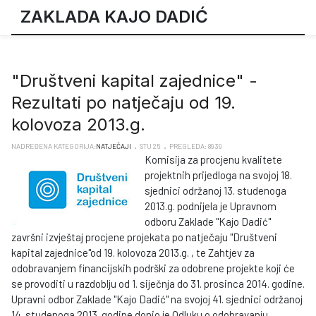
ZAKLADA KAJO DADIĆ
"Društveni kapital zajednice" -
Rezultati po natječaju od 19.
kolovoza 2013.g.
NADREĐENA KATEGORIJA:
NATJEČAJI
STU 25
PREGLEDA: 8939
Komisija za procjenu kvalitete
projektnih prijedloga na svojoj 18.
sjednici održanoj 13. studenoga
2013.g. podnijela je Upravnom
odboru Zaklade "Kajo Dadić"
završni izvještaj procjene projekata po natječaju "Društveni
kapital zajednice"od 19. kolovoza 2013.g. , te Zahtjev za
odobravanjem financijskih podrški za odobrene projekte koji će
se provoditi u razdoblju od 1. siječnja do 31. prosinca 2014. godine.
Upravni odbor Zaklade "Kajo Dadić" na svojoj 41. sjednici održanoj
14. studenoga 2013. godine donio je Odluku o odobravanju