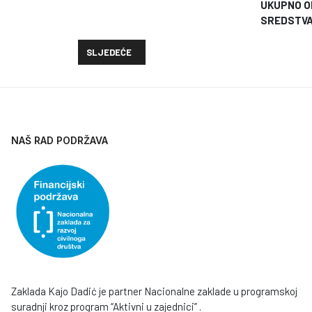
UKUPNO 
SREDST
SLJEDEĆI ČLANAK: "DRUŠTVENI KAPITAL ZAJEDNICE"
SLJEDEĆE
NAŠ RAD PODRŽAVA
Zaklada Kajo Dadić je partner Nacionalne zaklade u programskoj
suradnji kroz program “Aktivni u zajednici” .