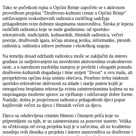
Tako se početkom rujna u Općini Brinje započelo se s aktivnom
provedbom projekta "Društveno-kulturni centar u Općini Brinje"
održavanjem svakodnevnih radionica različitog sadržaja
prilagođenim svim dobnim skupinama stanovništva. Široka je lepeza
različitih radionica koje se nude građanima: od sportsko-
rekreativnih, tradicijskih, kulinarskih, filmskih radionica, večeri
poezije, društvenih igara, tečaja stranog jezika, informatike, plesnih
radionica, radionica zdrave prehrane i ekološkog uzgoja.
Na temelju dosad održanih radionica može se zaključiti da interes
građana za sudjelovanjem na navedenim aktivnostima svakodnevno
raste, a u narednom razdoblju namjera je proširiti i obogatiti ponudu
društveno-kulturnih događanja i time unijeti "živost" u ovu malu, ali
perspektivnu općinu koja uistinu obećava. Posebno treba istaknuti
sportsko-rekreativne aktivnosti za mlade i starije putem kojih je
omogućena besplatna rekreacija svima zainteresiranima kojima su na
raspolaganju moderne sprave za vježbanje i održavanje dobre forme.
Nadalje, dobra je posjećenost radionica prilagođenih djeci poput
književnih večeri za djecu i filmskih večeri za djecu.
Djeca su oduševljena crtanim filmom i čitanjem priča koje su
pripremljene za njih, te su zainteresirana za ponovne susrete. Velika
su očekivanja od ovog projekta koji je u začecima, ali uz kvalitetnu
suradnju svih dionika u projektu i interes stanovništva za društvene i