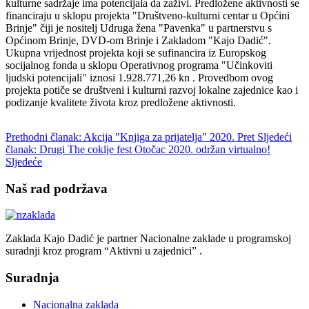
kulturne sadržaje ima potencijala da zaživi. Predložene aktivnosti se
financiraju u sklopu projekta "Društveno-kulturni centar u Općini
Brinje" čiji je nositelj Udruga žena "Pavenka" u partnerstvu s
Općinom Brinje, DVD-om Brinje i Zakladom "Kajo Dadić".
Ukupna vrijednost projekta koji se sufinancira iz Europskog
socijalnog fonda u sklopu Operativnog programa "Učinkoviti
ljudski potencijali" iznosi 1.928.771,26 kn . Provedbom ovog
projekta potiče se društveni i kulturni razvoj lokalne zajednice kao i
podizanje kvalitete života kroz predložene aktivnosti.
Prethodni članak: Akcija "Knjiga za prijatelja" 2020.
Pret
Sljedeći
članak: Drugi The coklje fest Otočac 2020. održan virtualno!
Sljedeće
Naš rad podržava
Zaklada Kajo Dadić je partner Nacionalne zaklade u programskoj
suradnji kroz program “Aktivni u zajednici” .
Suradnja
Nacionalna zaklada