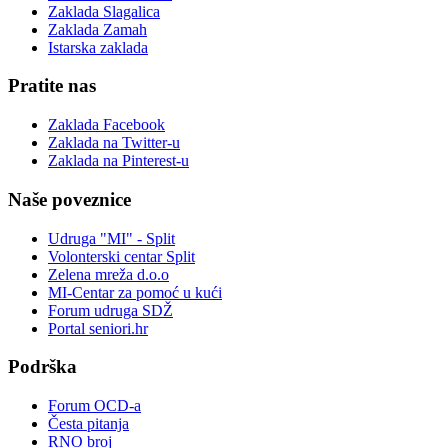
Zaklada Slagalica
Zaklada Zamah
Istarska zaklada
Pratite nas
Zaklada Facebook
Zaklada na Twitter-u
Zaklada na Pinterest-u
Naše poveznice
Udruga "MI" - Split
Volonterski centar Split
Zelena mreža d.o.o
MI-Centar za pomoć u kući
Forum udruga SDŽ
Portal seniori.hr
Podrška
Forum OCD-a
Česta pitanja
RNO broj