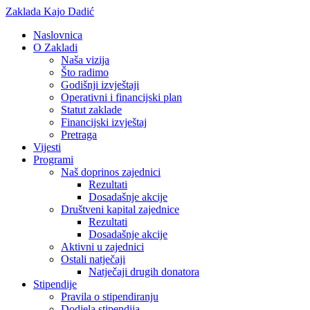
Zaklada Kajo Dadić
Naslovnica
O Zakladi
Naša vizija
Što radimo
Godišnji izvještaji
Operativni i financijski plan
Statut zaklade
Financijski izvještaj
Pretraga
Vijesti
Programi
Naš doprinos zajednici
Rezultati
Dosadašnje akcije
Društveni kapital zajednice
Rezultati
Dosadašnje akcije
Aktivni u zajednici
Ostali natječaji
Natječaji drugih donatora
Stipendije
Pravila o stipendiranju
Dodjela stipendija