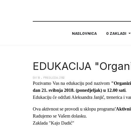
NASLOVNICA
O ZAKLADI
EDUKACIJA "Organiz
SVI 18
PREGLEDA: 2182
Pozivamo Vas na
edukaciju pod nazivom
"Organizi
dan 21. s
vibnja 2018. (ponedjeljak) u 12.00
sati
.
Edukaciju će održati Aleksandra Janjić, trenerica i 
Ova aktivnost
se provodi u sklopu
programa
'Aktivni
Radujemo se Vašem dolasku.
Zaklada "Kajo Dadić"