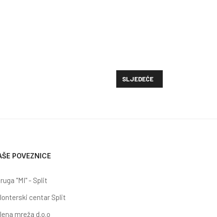
SLJEDEĆI ČLANAK: ODLUKA O R
SLJEDEĆE
AŠE POVEZNICE
ruga "MI" - Split
lonterski centar Split
lena mreža d.o.o