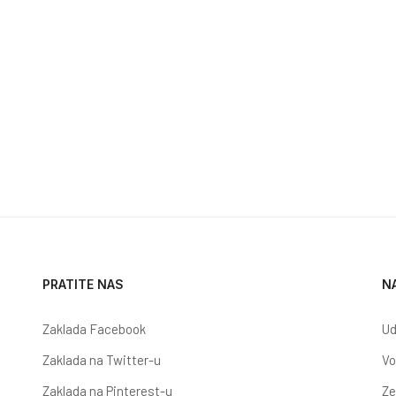
AKLADA RASPISALA PET NATJEČAJA
PRATITE NAS
N
Zaklada Facebook
Ud
Zaklada na Twitter-u
Vo
Zaklada na Pinterest-u
Ze