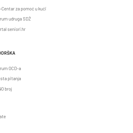
-Centar za pomoć u kući
rum udruga SDŽ
rtal seniori.hr
ODRŠKA
rum OCD-a
sta pitanja
O broj
late