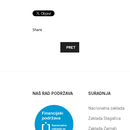
Share
PRETHODNI ČLANAK: NACIONALNA Z
PRET
NAŠ RAD PODRŽAVA
SURADNJA
Nacionalna zaklada
Zaklada Slagalica
Zaklada Zamah