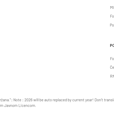
MI
Fo
Po
P
Fo
Če
RN
ana." ; Note : 2026 will be auto replaced by current year! Don't trans
m Javnom Licencom.