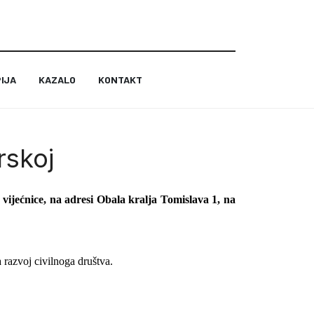
IJA
KAZALO
KONTAKT
rskoj
vijećnice, na adresi Obala kralja Tomislava 1, na
 razv
oj c
ivilnoga društva.