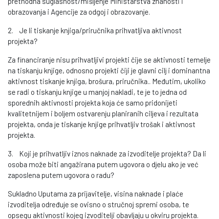
prethodna suglasnost/mišljenje Ministarstva znanosti i
obrazovanja i Agencije za odgoj i obrazovanje.
2. Je li tiskanje knjiga/priručnika prihvatljiva aktivnost
projekta?
Za financiranje nisu prihvatljivi projekti čije se aktivnosti temelje
na tiskanju knjige, odnosno projekti čiji je glavni cilj i dominantna
aktivnost tiskanje knjiga, brošura, priručnika.. Međutim, ukoliko
se radi o tiskanju knjige u manjoj nakladi, te je to jedna od
sporednih aktivnosti projekta koja će samo pridonijeti
kvalitetnijem i boljem ostvarenju planiranih ciljeva i rezultata
projekta, onda je tiskanje knjige prihvatljiv trošak i aktivnost
projekta.
3. Koji je prihvatljiv iznos naknade za izvoditelje projekta? Da li
osoba može biti angažirana putem ugovora o djelu ako je već
zaposlena putem ugovora o radu?
Sukladno Uputama za prijavitelje, visina naknade i plaće
izvoditelja određuje se ovisno o stručnoj spremi osoba, te
opsegu aktivnosti kojeg izvoditelji obavljaju u okviru projekta.