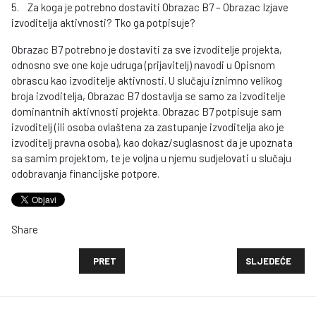
5. Za koga je potrebno dostaviti Obrazac B7 – Obrazac Izjave
izvoditelja aktivnosti? Tko ga potpisuje?
Obrazac B7 potrebno je dostaviti za sve izvoditelje projekta,
odnosno sve one koje udruga (prijavitelj) navodi u Opisnom
obrascu kao izvoditelje aktivnosti. U slučaju iznimno velikog
broja izvoditelja, Obrazac B7 dostavlja se samo za izvoditelje
dominantnih aktivnosti projekta. Obrazac B7 potpisuje sam
izvoditelj (ili osoba ovlaštena za zastupanje izvoditelja ako je
izvoditelj pravna osoba), kao dokaz/suglasnost da je upoznata
sa samim projektom, te je voljna u njemu sudjelovati u slučaju
odobravanja financijske potpore.
Share
PRETHODNI ČLANAK: PRIVREMENA LISTA PROJEKATA
SLJEDEĆI ČLAN
PRET
SLJEDEĆE