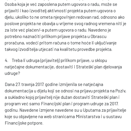
Osoba koja je već zaposlena putem ugovora o radu, može se
prijaviti i kao izvoditelj aktivnosti projekta putem ugovora o
djelu, ukoliko to ne ometa njegov/njen redovan rad, odnosno ako
poslove projekta ne obavlja u vrijeme svog radnog vremena niti je
za iste već plaćen/-a putem ugovora o radu. Navedeno je
potrebno naznačiti prilikom prijave projekta u Obrascu
proračuna, vodeći pritom računa o tome hoće li uključivanje
takvog izvoditelja utjecati na kvalitetu provedbe projekta.
4. Treba li udruga (prijavitelj) prilikom prijave, u sklopu
natječajne dokumentacije, dostaviti i Strateški plan djelovanja
udruge?
Dana 27. travnja 2017. godine izmijenila se natječajna
dokumentacija u dijelu koji se odnosi na prijavu projekta na Poziv,
a sukladno kojoj prijavitelj nije dužan dostaviti Strateški plan i
program već samo Financijski plan i program udruge za 2017.
godinu. Navedene izmjene navedene su u Uputama za prijavitelje
koje su objavljene na web stranicama Ministarstva i u sustavu
Financijske potpore.