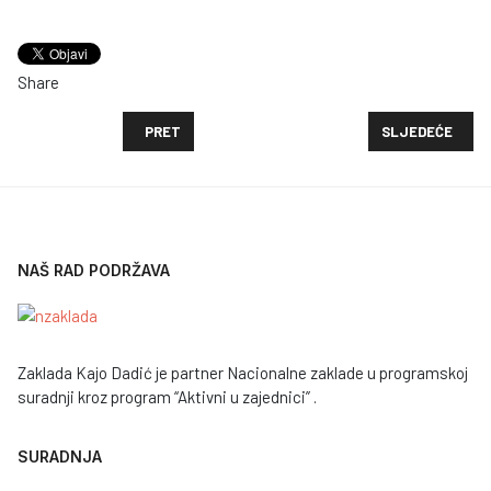
Share
PRETHODNI ČLANAK: REZULTATI KOMISIJSKOG OTVA
SLJEDEĆI ČLAN
PRET
SLJEDEĆE
NAŠ RAD PODRŽAVA
Zaklada Kajo Dadić je partner Nacionalne zaklade u programskoj
suradnji kroz program “Aktivni u zajednici” .
SURADNJA