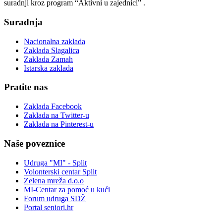
suradnji kroz program “Aktivni u zajednici” .
Suradnja
Nacionalna zaklada
Zaklada Slagalica
Zaklada Zamah
Istarska zaklada
Pratite nas
Zaklada Facebook
Zaklada na Twitter-u
Zaklada na Pinterest-u
Naše poveznice
Udruga "MI" - Split
Volonterski centar Split
Zelena mreža d.o.o
MI-Centar za pomoć u kući
Forum udruga SDŽ
Portal seniori.hr