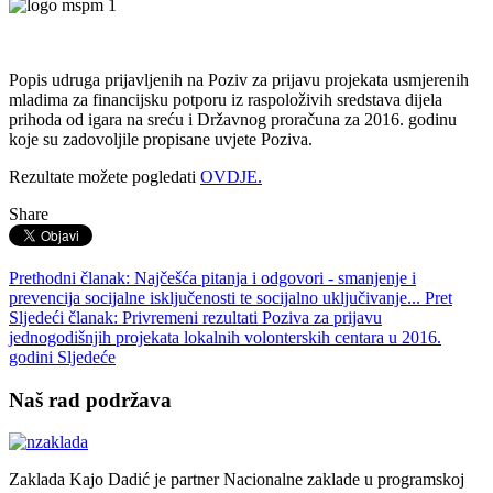
Popis udruga prijavljenih na Poziv za prijavu projekata usmjerenih
mladima za financijsku potporu iz raspoloživih sredstava dijela
prihoda od igara na sreću i Državnog proračuna za 2016. godinu
koje su zadovoljile propisane uvjete Poziva.
Rezultate možete pogledati
OVDJE.
Share
Prethodni članak: Najčešća pitanja i odgovori - smanjenje i
prevencija socijalne isključenosti te socijalno uključivanje...
Pret
Sljedeći članak: Privremeni rezultati Poziva za prijavu
jednogodišnjih projekata lokalnih volonterskih centara u 2016.
godini
Sljedeće
Naš rad podržava
Zaklada Kajo Dadić je partner Nacionalne zaklade u programskoj