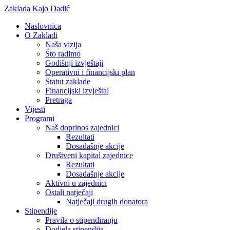
Zaklada Kajo Dadić
Naslovnica
O Zakladi
Naša vizija
Što radimo
Godišnji izvještaji
Operativni i financijski plan
Statut zaklade
Financijski izvještaj
Pretraga
Vijesti
Programi
Naš doprinos zajednici
Rezultati
Dosadašnje akcije
Društveni kapital zajednice
Rezultati
Dosadašnje akcije
Aktivni u zajednici
Ostali natječaji
Natječaji drugih donatora
Stipendije
Pravila o stipendiranju
Dodjela stipendija