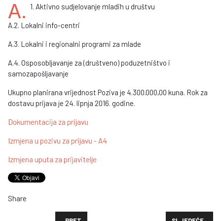
A.
1. Aktivno sudjelovanje mladih u društvu
A.2. Lokalni info-centri
A.3. Lokalni i regionalni programi za mlade
A.4. Osposobljavanje za (društveno) poduzetništvo i
samozapošljavanje
Ukupno planirana vrijednost Poziva je 4.300.000,00 kuna. Rok za
dostavu prijava je 24. lipnja 2016. godine.
Dokumentacija za prijavu
Izmjena u pozivu za prijavu - A4
Izmjena uputa za prijavitelje
Share
PRETHODNI ČLANAK: POZIV ZA PRIJAVU PROJEKATA 
SLJEDEĆI ČLANA
PRET
SLJEDEĆE