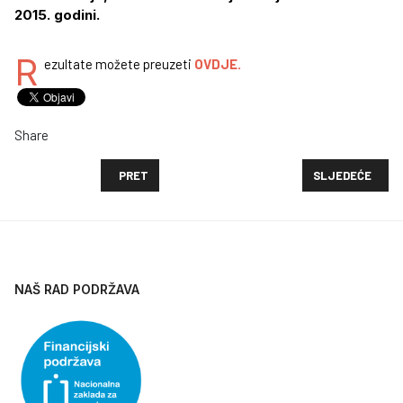
2015. godini.
R
ezultate možete preuzeti
OVDJE.
Share
PRETHODNI ČLANAK: PRIVREMENI REZULTATI POZIVA
SLJEDEĆI ČLANA
PRET
SLJEDEĆE
NAŠ RAD PODRŽAVA