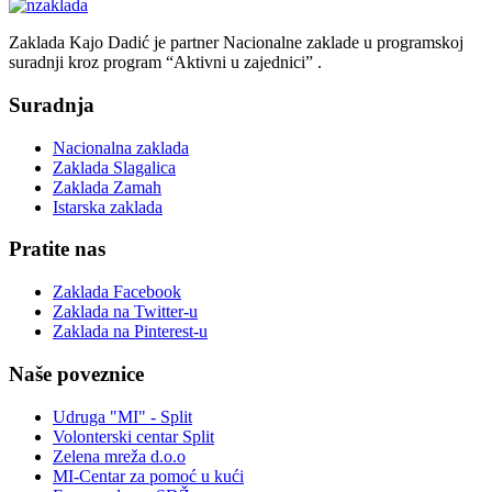
Zaklada Kajo Dadić je partner Nacionalne zaklade u programskoj
suradnji kroz program “Aktivni u zajednici” .
Suradnja
Nacionalna zaklada
Zaklada Slagalica
Zaklada Zamah
Istarska zaklada
Pratite nas
Zaklada Facebook
Zaklada na Twitter-u
Zaklada na Pinterest-u
Naše poveznice
Udruga "MI" - Split
Volonterski centar Split
Zelena mreža d.o.o
MI-Centar za pomoć u kući