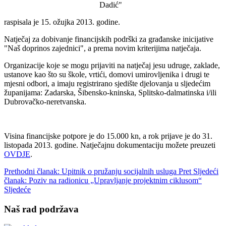
Dadić"
raspisala je 15. ožujka 2013. godine.
Natječaj za dobivanje financijskih podrški za građanske inicijative
"Naš doprinos zajednici", a prema novim kriterijima natječaja.
Organizacije koje se mogu prijaviti na natječaj jesu udruge, zaklade,
ustanove kao što su škole, vrtići, domovi umirovljenika i drugi te
mjesni odbori, a imaju registrirano sjedište djelovanja u sljedećim
županijama: Zadarska, Šibensko-kninska, Splitsko-dalmatinska i/ili
Dubrovačko-neretvanska.
Visina financijske potpore je do 15.000 kn, a rok prijave je do 31.
listopada 2013. godine. Natječajnu dokumentaciju možete preuzeti
OVDJE
.
Prethodni članak: Upitnik o pružanju socijalnih usluga
Pret
Sljedeći
članak: Poziv na radionicu „Upravljanje projektnim ciklusom“
Sljedeće
Naš rad podržava