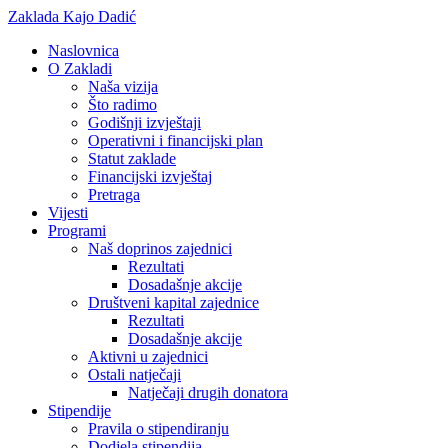
Zaklada Kajo Dadić
Naslovnica
O Zakladi
Naša vizija
Što radimo
Godišnji izvještaji
Operativni i financijski plan
Statut zaklade
Financijski izvještaj
Pretraga
Vijesti
Programi
Naš doprinos zajednici
Rezultati
Dosadašnje akcije
Društveni kapital zajednice
Rezultati
Dosadašnje akcije
Aktivni u zajednici
Ostali natječaji
Natječaji drugih donatora
Stipendije
Pravila o stipendiranju
Dodjela stipendija