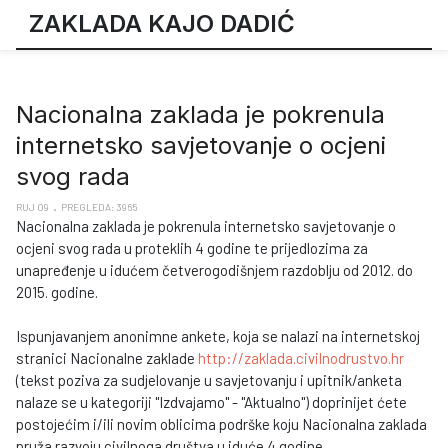
ZAKLADA KAJO DADIĆ
Nacionalna zaklada je pokrenula
internetsko savjetovanje o ocjeni
svog rada
RUJ 09
PREGLEDA: 3965
Nacionalna zaklada je pokrenula internetsko savjetovanje o
ocjeni svog rada u proteklih 4 godine te prijedlozima za
unapređenje u idućem četverogodišnjem razdoblju od 2012. do
2015. godine.
Ispunjavanjem anonimne ankete, koja se nalazi na internetskoj
stranici Nacionalne zaklade
http://zaklada.civilnodrustvo.hr
(tekst poziva za sudjelovanje u savjetovanju i upitnik/anketa
nalaze se u kategoriji "Izdvajamo" - "Aktualno") doprinijet ćete
postojećim i/ili novim oblicima podrške koju Nacionalna zaklada
pruža razvoju civilnoga društva u iduće 4 godine.