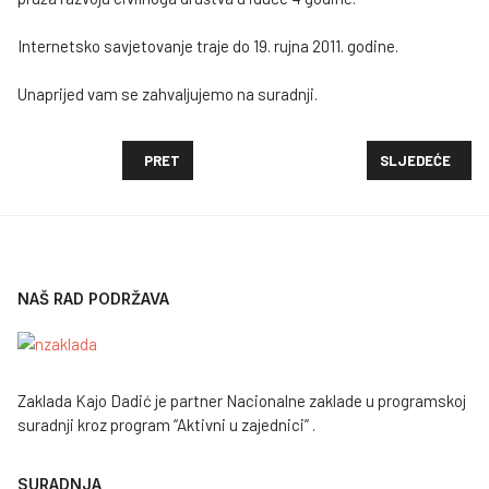
Internetsko savjetovanje traje do 19. rujna 2011. godine.
Unaprijed vam se zahvaljujemo na suradnji.
PRETHODNI ČLANAK: ZAKLADA "KAJO DADIĆ" OBJA
SLJEDEĆI ČLAN
PRET
SLJEDEĆE
NAŠ RAD PODRŽAVA
Zaklada Kajo Dadić je partner Nacionalne zaklade u programskoj
suradnji kroz program “Aktivni u zajednici” .
SURADNJA