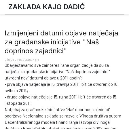
ZAKLADA KAJO DADIĆ
Izmijenjeni datumi objave natječaja
za građanske inicijative "Naš
doprinos zajednici"
OŽU 01
PREGLEDA: 4513
Obavještavamo sve zainteresirane organizacije da su za
natječaj za građanske inicijative "Naš doprinos zajednici"
utvrđeni novi datumi objave u 2011. godini:
• prva objava natječaja je 15. travnja 2011. i bit će otvoren do 16.
svibnja 2011.;
• druga objava natječaja je 15. rujna 2011. i bit će otvoren do 15.
listopada 2011.
Natječaj za građanske inicijative "Naš doprinos zajednici"
podržava Nacionalna zaklada za razvoj civilnoga društva putem
Decentraliziranoga modela financiranja razvoja civilnoga
društva u Republici Hrvatskoj, a raspisuje se od 2007. godine.