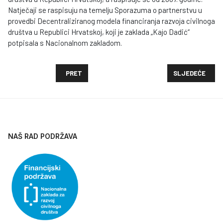
Natječaji se raspisuju na temelju Sporazuma o partnerstvu u
provedbi Decentraliziranog modela financiranja razvoja civilnoga
društva u Republici Hrvatskoj, koji je zaklada „Kajo Dadić“
potpisala s Nacionalnom zakladom.
PRETHODNI ČLANAK: ZAKLADA "KAJO DADIĆ" OBJA
SLJEDEĆI ČLANAK
PRET
SLJEDEĆE
NAŠ RAD PODRŽAVA