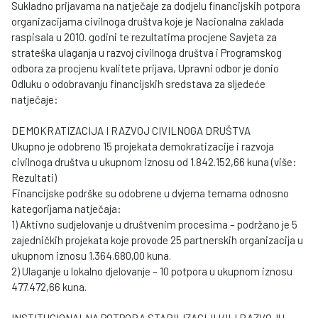
Sukladno prijavama na natječaje za dodjelu financijskih potpora
organizacijama civilnoga društva koje je Nacionalna zaklada
raspisala u 2010. godini te rezultatima procjene Savjeta za
strateška ulaganja u razvoj civilnoga društva i Programskog
odbora za procjenu kvalitete prijava, Upravni odbor je donio
Odluku o odobravanju financijskih sredstava za sljedeće
natječaje:
DEMOKRATIZACIJA I RAZVOJ CIVILNOGA DRUŠTVA
Ukupno je odobreno 15 projekata demokratizacije i razvoja
civilnoga društva u ukupnom iznosu od 1.842.152,66 kuna (više:
Rezultati)
Financijske podrške su odobrene u dvjema temama odnosno
kategorijama natječaja:
1) Aktivno sudjelovanje u društvenim procesima – podržano je 5
zajedničkih projekata koje provode 25 partnerskih organizacija u
ukupnom iznosu 1.364.680,00 kuna.
2) Ulaganje u lokalno djelovanje – 10 potpora u ukupnom iznosu
477.472,66 kuna.