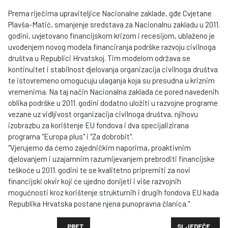
Prema riječima upraviteljice Nacionalne zaklade, gđe Cvjetane
Plavša-Matić, smanjenje sredstava za Nacionalnu zakladu u 2011.
godini, uvjetovano financijskom krizom i recesijom, ublaženo je
uvođenjem novog modela financiranja podrške razvoju civilnoga
društva u Republici Hrvatskoj. Tim modelom održava se
kontinuitet i stabilnost djelovanja organizacija civilnoga društva
te istovremeno omogućuju ulaganja koja su presudna u kriznim
vremenima. Na taj način Nacionalna zaklada će pored navedenih
oblika podrške u 2011. godini dodatno uložiti u razvojne programe
vezane uz vidljivost organizacija civilnoga društva, njihovu
izobrazbu za korištenje EU fondova i dva specijalizirana
programa "Europa plus" i "Za dobrobit".
"Vjerujemo da ćemo zajedničkim naporima, proaktivnim
djelovanjem i uzajamnim razumijevanjem prebroditi financijske
teškoće u 2011. godini te se kvalitetno pripremiti za novi
financijski okvir koji će ujedno donijeti i više razvojnih
mogućnosti kroz korištenje strukturnih i drugih fondova EU kada
Republika Hrvatska postane njena punopravna članica."
PRETHODNI ČLANAK: .......JOŠ JEDNE GODINE
SLJEDEĆI ČLAN
PRET
SLJEDEĆE