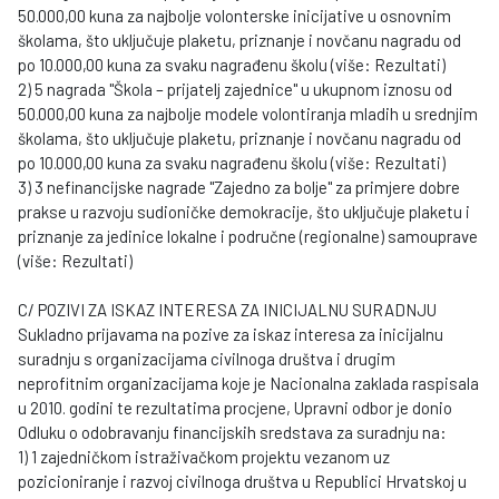
50.000,00 kuna za najbolje volonterske inicijative u osnovnim
školama, što uključuje plaketu, priznanje i novčanu nagradu od
po 10.000,00 kuna za svaku nagrađenu školu (više: Rezultati)
2) 5 nagrada "Škola – prijatelj zajednice" u ukupnom iznosu od
50.000,00 kuna za najbolje modele volontiranja mladih u srednjim
školama, što uključuje plaketu, priznanje i novčanu nagradu od
po 10.000,00 kuna za svaku nagrađenu školu (više: Rezultati)
3) 3 nefinancijske nagrade "Zajedno za bolje" za primjere dobre
prakse u razvoju sudioničke demokracije, što uključuje plaketu i
priznanje za jedinice lokalne i područne (regionalne) samouprave
(više: Rezultati)
C/ POZIVI ZA ISKAZ INTERESA ZA INICIJALNU SURADNJU
Sukladno prijavama na pozive za iskaz interesa za inicijalnu
suradnju s organizacijama civilnoga društva i drugim
neprofitnim organizacijama koje je Nacionalna zaklada raspisala
u 2010. godini te rezultatima procjene, Upravni odbor je donio
Odluku o odobravanju financijskih sredstava za suradnju na:
1) 1 zajedničkom istraživačkom projektu vezanom uz
pozicioniranje i razvoj civilnoga društva u Republici Hrvatskoj u