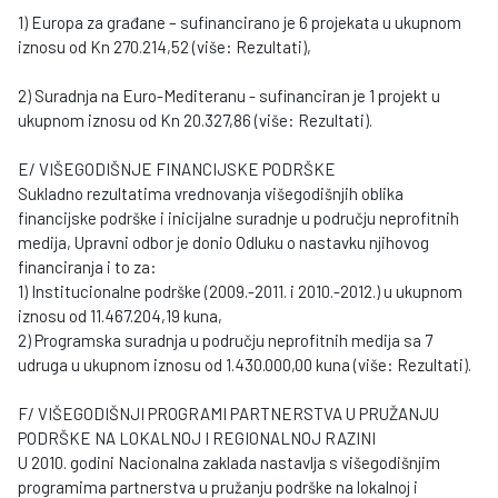
1) Europa za građane – sufinancirano je 6 projekata u ukupnom
iznosu od Kn 270.214,52 (više: Rezultati),
2) Suradnja na Euro-Mediteranu - sufinanciran je 1 projekt u
ukupnom iznosu od Kn 20.327,86 (više: Rezultati).
E/ VIŠEGODIŠNJE FINANCIJSKE PODRŠKE
Sukladno rezultatima vrednovanja višegodišnjih oblika
financijske podrške i inicijalne suradnje u području neprofitnih
medija, Upravni odbor je donio Odluku o nastavku njihovog
financiranja i to za:
1) Institucionalne podrške (2009.-2011. i 2010.-2012.) u ukupnom
iznosu od 11.467.204,19 kuna,
2) Programska suradnja u području neprofitnih medija sa 7
udruga u ukupnom iznosu od 1.430.000,00 kuna (više: Rezultati).
F/ VIŠEGODIŠNJI PROGRAMI PARTNERSTVA U PRUŽANJU
PODRŠKE NA LOKALNOJ I REGIONALNOJ RAZINI
U 2010. godini Nacionalna zaklada nastavlja s višegodišnjim
programima partnerstva u pružanju podrške na lokalnoj i