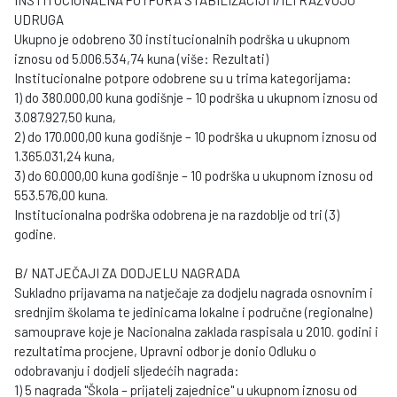
INSTITUCIONALNA POTPORA STABILIZACIJI I/ILI RAZVOJU
UDRUGA
Ukupno je odobreno 30 institucionalnih podrška u ukupnom
iznosu od 5.006.534,74 kuna (više: Rezultati)
Institucionalne potpore odobrene su u trima kategorijama:
1) do 380.000,00 kuna godišnje – 10 podrška u ukupnom iznosu od
3.087.927,50 kuna,
2) do 170.000,00 kuna godišnje – 10 podrška u ukupnom iznosu od
1.365.031,24 kuna,
3) do 60.000,00 kuna godišnje – 10 podrška u ukupnom iznosu od
553.576,00 kuna.
Institucionalna podrška odobrena je na razdoblje od tri (3)
godine.
B/ NATJEČAJI ZA DODJELU NAGRADA
Sukladno prijavama na natječaje za dodjelu nagrada osnovnim i
srednjim školama te jedinicama lokalne i područne (regionalne)
samouprave koje je Nacionalna zaklada raspisala u 2010. godini i
rezultatima procjene, Upravni odbor je donio Odluku o
odobravanju i dodjeli sljedećih nagrada:
1) 5 nagrada "Škola – prijatelj zajednice" u ukupnom iznosu od