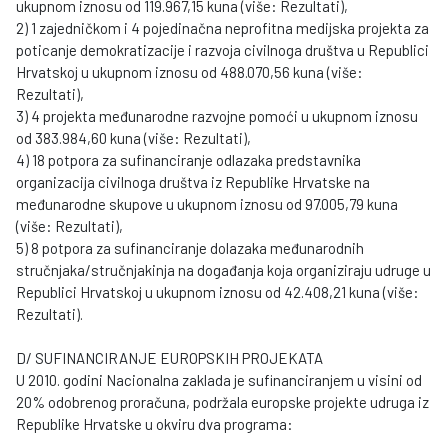
ukupnom iznosu od 119.967,15 kuna (više: Rezultati),
2) 1 zajedničkom i 4 pojedinačna neprofitna medijska projekta za
poticanje demokratizacije i razvoja civilnoga društva u Republici
Hrvatskoj u ukupnom iznosu od 488.070,56 kuna (više:
Rezultati),
3) 4 projekta međunarodne razvojne pomoći u ukupnom iznosu
od 383.984,60 kuna (više: Rezultati),
4) 18 potpora za sufinanciranje odlazaka predstavnika
organizacija civilnoga društva iz Republike Hrvatske na
međunarodne skupove u ukupnom iznosu od 97.005,79 kuna
(više: Rezultati),
5) 8 potpora za sufinanciranje dolazaka međunarodnih
stručnjaka/stručnjakinja na događanja koja organiziraju udruge u
Republici Hrvatskoj u ukupnom iznosu od 42.408,21 kuna (više:
Rezultati).
D/ SUFINANCIRANJE EUROPSKIH PROJEKATA
U 2010. godini Nacionalna zaklada je sufinanciranjem u visini od
20% odobrenog proračuna, podržala europske projekte udruga iz
Republike Hrvatske u okviru dva programa: