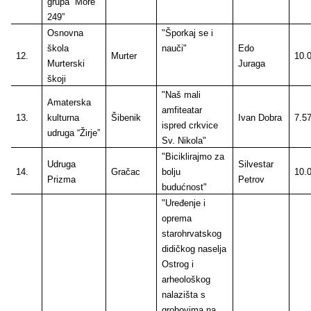
grupa “More
249”
Osnovna
"Šporkaj se i
škola
nauči"
Edo
12.
Murter
10.
Murterski
Juraga
škoji
"Naš mali
Amaterska
amfiteatar
13.
kulturna
Šibenik
Ivan Dobra
7.5
ispred crkvice
udruga “Žirje”
Sv. Nikola"
"Biciklirajmo za
Udruga
Silvestar
14.
Gračac
bolju
10.
Prizma
Petrov
budućnost"
"Uređenje i
oprema
starohrvatskog
didičkog naselja
Ostrog i
arheološkog
nalazišta s
grobovima na