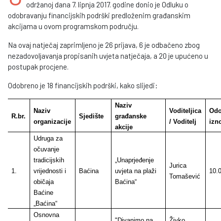
održanoj dana 7. lipnja 2017. godine donio je Odluku o
odobravanju financijskih podrški predloženim građanskim
akcijama u ovom programskom području.
Na ovaj natječaj zaprimljeno je 26 prijava, 6 je odbačeno zbog
nezadovoljavanja propisanih uvjeta natječaja, a 20 je upućeno u
postupak procjene.
Odobreno je 18 financijskih podrški, kako slijedi:
Naziv
Naziv
Voditeljica
Odo
R.br.
Sjedište
građanske
organizacije
/ Voditelj
izn
akcije
Udruga za
očuvanje
tradicijskih
„Unaprjeđenje
Jurica
1.
vrijednosti i
Baćina
uvjeta na plaži
10.
Tomašević
običaja
Baćina“
Baćine
„Baćina“
Osnovna
"Divanimo na
Živko