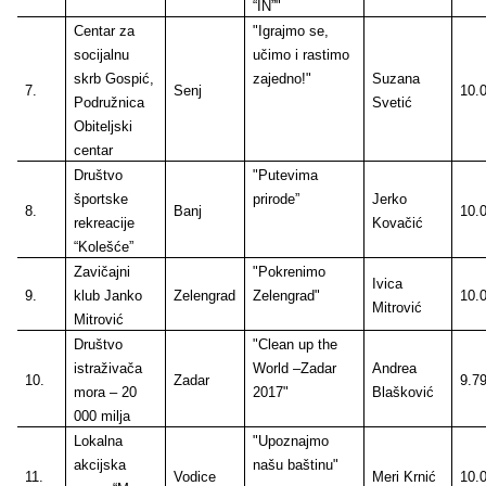
“IN”"
Centar za
"Igrajmo se,
socijalnu
učimo i rastimo
skrb Gospić,
zajedno!"
Suzana
7.
Senj
10.
Podružnica
Svetić
Obiteljski
centar
Društvo
"Putevima
športske
prirode”
Jerko
8.
Banj
10.
rekreacije
Kovačić
“Kolešće”
Zavičajni
"Pokrenimo
Ivica
9.
klub Janko
Zelengrad
Zelengrad"
10.
Mitrović
Mitrović
Društvo
"Clean up the
istraživača
World –Zadar
Andrea
10.
Zadar
9.7
mora – 20
2017"
Blašković
000 milja
Lokalna
"Upoznajmo
akcijska
našu baštinu"
11.
Vodice
Meri Krnić
10.