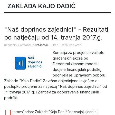
ZAKLADA KAJO DADIĆ
"Naš doprinos zajednici" - Rezultati
po natječaju od 14. travnja 2017.g.
NADREĐENA KATEGORIJA:
NATJEČAJI
LIP 20
PREGLEDA: 4650
Komisija za procjenu kvalitete
građanskih akcija po
Decentraliziranom modelu
dodjele financijskih podrški,
podnijela je Upravnom odboru
Zaklade "Kajo Dadić" Završno objedinjeno izvješće o
postupku procjene za natječaj "Naš doprinos zajednici" od
14. travnja 2017. g. i Zahtjev za odobravanje financijskih
podrški.
U
pravni odbor Zaklade "Kajo Dadić" na svojoj sjednici