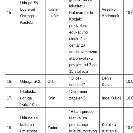
Udruga Sv.
lokalitetu
Lovre od
Kaštel
Veselko
15.
Balavan (brdo
10.
Ostroga -
Lukšić
Andromak
Kozjak);
Kaštela
predviđeni
edukativno
didaktični
centar za
srednjovjekovnu
starohrvatsku
povijest od 7 do
15 stoljeća"
"Olipski
Denis
16.
Udruga SOL
Olib
10.
suhozidi"
Kleva
Ekološka
"Opismeni -
17.
udruga
Knin
zazeleni"
Inga Kukolj
10.
“Krka” Knin
"Ritam prirode –
Udruga za
festival za
kulturu i
promicanje
Koraljka
18.
Zadar
10.
umjetnost
kulture, zdravog
Alavanja