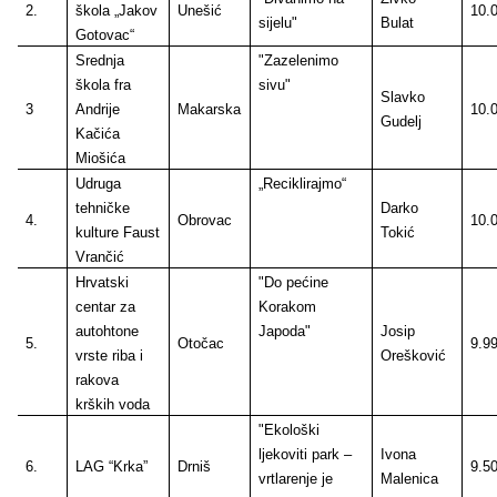
2.
škola „Jakov
Unešić
10.
sijelu"
Bulat
Gotovac“
Srednja
"Zazelenimo
škola fra
sivu"
Slavko
3
Andrije
Makarska
10.
Gudelj
Kačića
Miošića
Udruga
„Reciklirajmo“
tehničke
Darko
4.
Obrovac
10.
kulture Faust
Tokić
Vrančić
Hrvatski
"Do pećine
centar za
Korakom
autohtone
Japoda"
Josip
5.
Otočac
9.9
vrste riba i
Orešković
rakova
krških voda
"Ekološki
ljekoviti park –
Ivona
6.
LAG “Krka”
Drniš
9.5
vrtlarenje je
Malenica