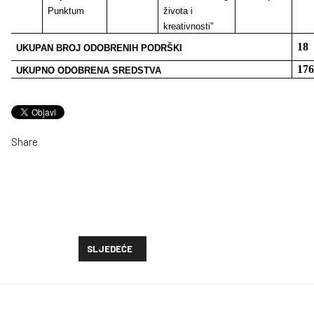
Punktum
života i
kreativnosti"
18
UKUPAN BROJ ODOBRENIH PODRŠKI
176
UKUPNO ODOBRENA SREDSTVA
Share
SLJEDEĆI ČLANAK: "NAŠ DOPRINOS ZAJEDNICI" - RE
SLJEDEĆE