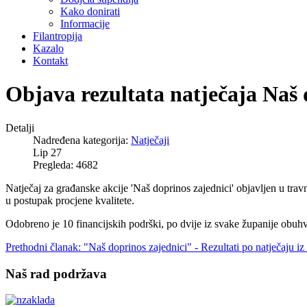
Kako donirati
Informacije
Filantropija
Kazalo
Kontakt
Objava rezultata natječaja Naš 
Detalji
Nadređena kategorija:
Natječaji
Lip 27
Pregleda: 4682
Natječaj za građanske akcije 'Naš doprinos zajednici' objavljen u tra
u postupak procjene kvalitete.
Odobreno je 10 financijskih podrški, po dvije iz svake županije obu
Prethodni članak: "Naš doprinos zajednici" - Rezultati po natječaju iz
Naš rad podržava