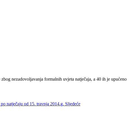
e zbog nezadovoljavanja formalnih uvjeta natječaja, a 40 ih je upućeno
i po natječaju od 15. travnja 2014.g.
Sljedeće