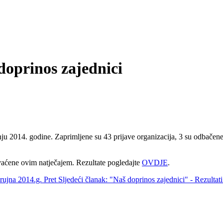
doprinos zajednici
vnju 2014. godine. Zaprimljene su 43 prijave organizacija, 3 su odbačen
hvaćene ovim natječajem. Rezultate pogledajte
OVDJE
.
 rujna 2014.g.
Pret
Sljedeći članak: "Naš doprinos zajednici" - Rezultat