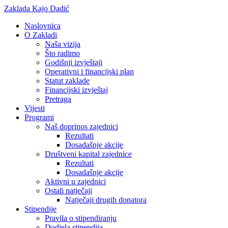
Zaklada Kajo Dadić
Naslovnica
O Zakladi
Naša vizija
Što radimo
Godišnji izvještaji
Operativni i financijski plan
Statut zaklade
Financijski izvještaj
Pretraga
Vijesti
Programi
Naš doprinos zajednici
Rezultati
Dosadašnje akcije
Društveni kapital zajednice
Rezultati
Dosadašnje akcije
Aktivni u zajednici
Ostali natječaji
Natječaji drugih donatora
Stipendije
Pravila o stipendiranju
Dodjela stipendija