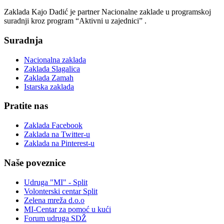
Zaklada Kajo Dadić je partner Nacionalne zaklade u programskoj
suradnji kroz program “Aktivni u zajednici” .
Suradnja
Nacionalna zaklada
Zaklada Slagalica
Zaklada Zamah
Istarska zaklada
Pratite nas
Zaklada Facebook
Zaklada na Twitter-u
Zaklada na Pinterest-u
Naše poveznice
Udruga "MI" - Split
Volonterski centar Split
Zelena mreža d.o.o
MI-Centar za pomoć u kući
Forum udruga SDŽ