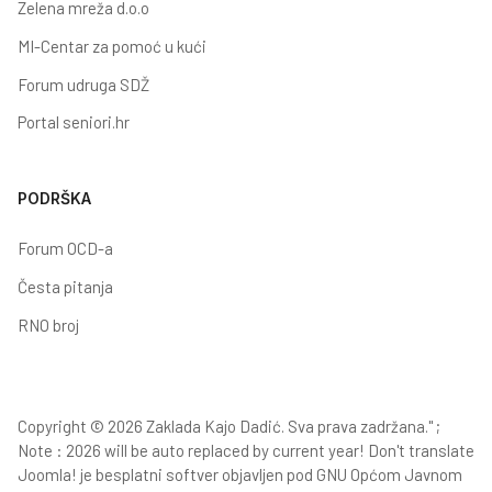
Zelena mreža d.o.o
MI-Centar za pomoć u kući
Forum udruga SDŽ
Portal seniori.hr
PODRŠKA
Forum OCD-a
Česta pitanja
RNO broj
Copyright © 2026 Zaklada Kajo Dadić. Sva prava zadržana." ;
Note : 2026 will be auto replaced by current year! Don't translate
Joomla!
je besplatni softver objavljen pod
GNU Općom Javnom