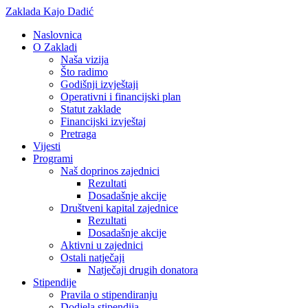
Zaklada Kajo Dadić
Naslovnica
O Zakladi
Naša vizija
Što radimo
Godišnji izvještaji
Operativni i financijski plan
Statut zaklade
Financijski izvještaj
Pretraga
Vijesti
Programi
Naš doprinos zajednici
Rezultati
Dosadašnje akcije
Društveni kapital zajednice
Rezultati
Dosadašnje akcije
Aktivni u zajednici
Ostali natječaji
Natječaji drugih donatora
Stipendije
Pravila o stipendiranju
Dodjela stipendija