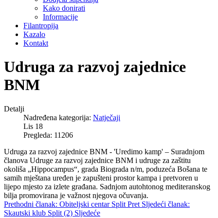
Kako donirati
Informacije
Filantropija
Kazalo
Kontakt
Udruga za razvoj zajednice
BNM
Detalji
Nadređena kategorija:
Natječaji
Lis 18
Pregleda: 11206
Udruga za razvoj zajednice BNM - 'Uredimo kamp' – Suradnjom
članova Udruge za razvoj zajednice BNM i udruge za zaštitu
okoliša „Hippocampus“, grada Biograda n/m, poduzeća Bošana te
samih mještana uređen je zapušteni prostor kampa i pretvoren u
lijepo mjesto za izlete građana. Sadnjom autohtonog mediteranskog
bilja promovirana je važnost njegova očuvanja.
Prethodni članak: Obiteljski centar Split
Pret
Sljedeći članak:
Skautski klub Split (2)
Sljedeće