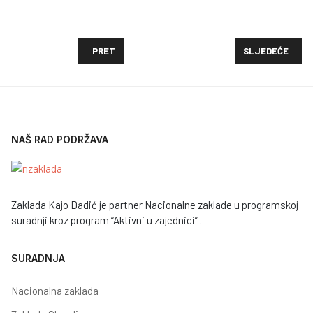
PRETHODNI ČLANAK: UDRUGA ZA ZAŠTITU PRIRODE 
SLJEDEĆI ČLAN
PRET
SLJEDEĆE
NAŠ RAD PODRŽAVA
Zaklada Kajo Dadić je partner Nacionalne zaklade u programskoj
suradnji kroz program “Aktivni u zajednici” .
SURADNJA
Nacionalna zaklada