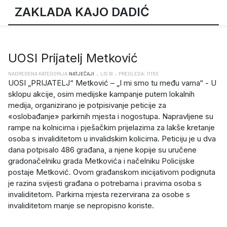
ZAKLADA KAJO DADIĆ
UOSI Prijatelj Metković
NADREĐENA KATEGORIJA:
NATJEČAJI
LIS 18
PREGLEDA: 11155
UOSI „PRIJATELJ“ Metković – „I mi smo tu među vama“ - U
sklopu akcije, osim medijske kampanje putem lokalnih
medija, organizirano je potpisivanje peticije za
«oslobađanje» parkirnih mjesta i nogostupa. Napravljene su
rampe na kolnicima i pješačkim prijelazima za lakše kretanje
osoba s invaliditetom u invalidskim kolicima. Peticiju je u dva
dana potpisalo 486 građana, a njene kopije su uručene
gradonačelniku grada Metkovića i načelniku Policijske
postaje Metković. Ovom građanskom inicijativom podignuta
je razina svijesti građana o potrebama i pravima osoba s
invaliditetom. Parkirna mjesta rezervirana za osobe s
invaliditetom manje se nepropisno koriste.