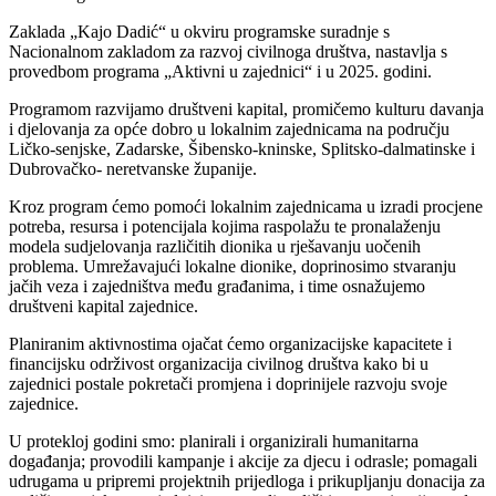
Zaklada „Kajo Dadić“ u okviru programske suradnje s
Nacionalnom zakladom za razvoj civilnoga društva, nastavlja s
provedbom programa „Aktivni u zajednici“ i u 2025. godini.
Programom razvijamo društveni kapital, promičemo kulturu davanja
i djelovanja za opće dobro u lokalnim zajednicama na području
Ličko-senjske, Zadarske, Šibensko-kninske, Splitsko-dalmatinske i
Dubrovačko- neretvanske županije.
Kroz program ćemo pomoći lokalnim zajednicama u izradi procjene
potreba, resursa i potencijala kojima raspolažu te pronalaženju
modela sudjelovanja različitih dionika u rješavanju uočenih
problema. Umrežavajući lokalne dionike, doprinosimo stvaranju
jačih veza i zajedništva među građanima, i time osnažujemo
društveni kapital zajednice.
Planiranim aktivnostima ojačat ćemo organizacijske kapacitete i
financijsku održivost organizacija civilnog društva kako bi u
zajednici postale pokretači promjena i doprinijele razvoju svoje
zajednice.
U protekloj godini smo: planirali i organizirali humanitarna
događanja; provodili kampanje i akcije za djecu i odrasle; pomagali
udrugama u pripremi projektnih prijedloga i prikupljanju donacija za