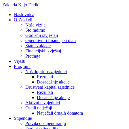
Zaklada Kajo Dadić
Naslovnica
O Zakladi
Naša vizija
Što radimo
Godišnji izvještaji
Operativni i financijski plan
Statut zaklade
Financijski izvještaj
Pretraga
Vijesti
Programi
Naš doprinos zajednici
Rezultati
Dosadašnje akcije
Društveni kapital zajednice
Rezultati
Dosadašnje akcije
Aktivni u zajednici
Ostali natječaji
Natječaji drugih donatora
Stipendije
Pravila o stipendiranju
Dodjela stipendija