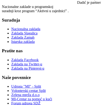
Dadić je partner
Nacionalne zaklade u programskoj
suradnji kroz program “Aktivni u zajednici” .
Suradnja
Nacionalna zaklada
Zaklada Slagalica
Zaklada Zamah
Istarska zaklada
Pratite nas
Zaklada Facebook
Zaklada na Twitter-u
Zaklada na Pinterest-u
Naše poveznice
Udruga "MI" - Split
Volonterski centar Split
Zelena mreža d.o.o
MI-Centar za pomoć u kući
Forum udruga SDŽ