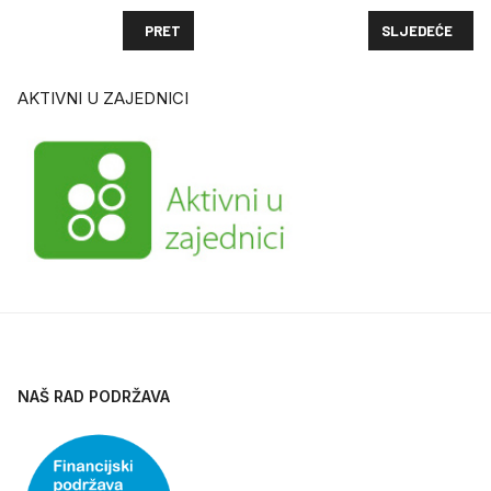
PRETHODNI ČLANAK: PREZENTACIJA PROGRAMA "AKT
SLJEDEĆI ČLANA
PRET
SLJEDEĆE
AKTIVNI U ZAJEDNICI
NAŠ RAD PODRŽAVA