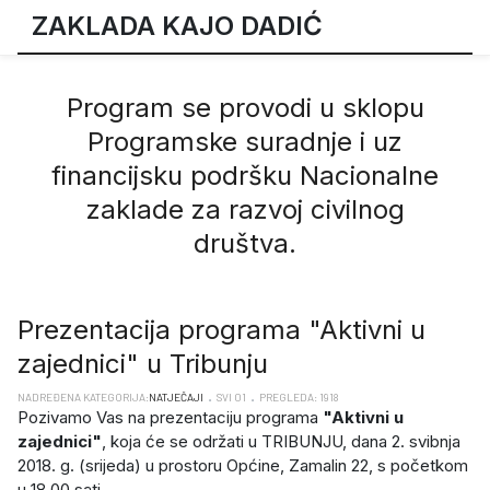
ZAKLADA KAJO DADIĆ
Program se provodi u sklopu
Programske suradnje i uz
financijsku podršku Nacionalne
zaklade za razvoj civilnog
društva.
Prezentacija programa "Aktivni u
zajednici" u Tribunju
NADREĐENA KATEGORIJA:
NATJEČAJI
SVI 01
PREGLEDA: 1918
Pozivamo Vas na prezentaciju programa
"Aktivni u
zajednici"
, koja će se održati u TRIBUNJU, dana 2. svibnja
2018. g. (srijeda) u prostoru Općine, Zamalin 22, s početkom
u 18.00 sati.