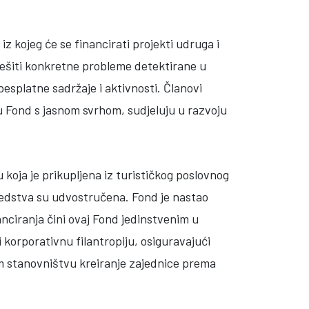
z kojeg će se financirati projekti udruga i
iješiti konkretne probleme detektirane u
besplatne sadržaje i aktivnosti. Članovi
u Fond s jasnom svrhom, sudjeluju u razvoju
 koja je prikupljena iz turističkog poslovnog
sredstva su udvostručena. Fond je nastao
anciranja čini ovaj Fond jedinstvenim u
korporativnu filantropiju, osiguravajući
nom stanovništvu kreiranje zajednice prema