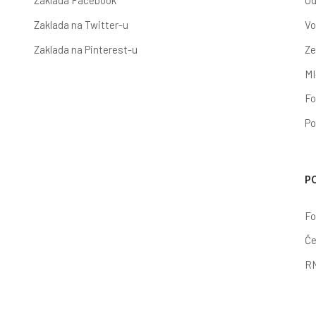
Zaklada Facebook
Ud
Zaklada na Twitter-u
Vo
Zaklada na Pinterest-u
Ze
MI
Fo
Po
P
Fo
Če
RN