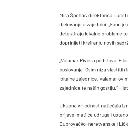
Mira Špehar, direktorica Turist
djelovanje u zajednici. „Fond je
detektiraju lokalne probleme te 
doprinijeti kreiranju novih sadr
„Valamar Riviera podržava Fila
poslovanja. Osim niza vlastitih
lokalne zajednice, Valamar ovime
zajednice te naših gostiju.“ – is
Ukupna vrijednost natječaja izno
prijave imati će udruge i ustan
Dubrovačko-neretvanske i Ličko