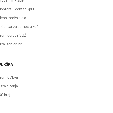
ruga "MI" - Split
lonterski centar Split
lena mreža d.o.o
-Centar za pomoć u kući
rum udruga SDŽ
rtal seniori.hr
ODRŠKA
rum OCD-a
sta pitanja
O broj