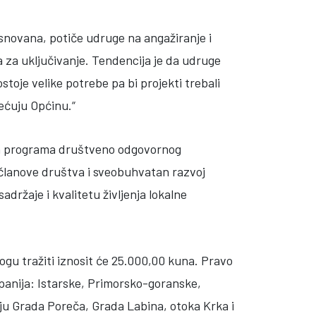
osnovana, potiče udruge na angažiranje i
ma za uključivanje. Tendencija je da udruge
stoje velike potrebe pa bi projekti trebali
jećuju Općinu.“
nih programa društveno odgovornog
e članove društva i sveobuhvatan razvoj
držaje i kvalitetu življenja lokalne
mogu tražiti iznosit će 25.000,00 kuna. Pravo
upanija: Istarske, Primorsko-goranske,
ju Grada Poreča, Grada Labina, otoka Krka i