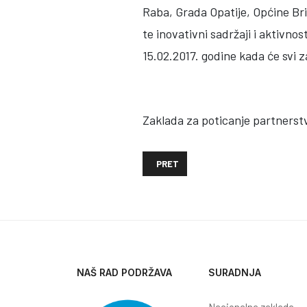
Raba, Grada Opatije, Općine Bri
te inovativni sadržaji i aktivno
15.02.2017. godine kada će svi za
Zaklada za poticanje partnerstv
PRETHODNI ČLANAK: POZIV NA KON
PRET
NAŠ RAD PODRŽAVA
SURADNJA