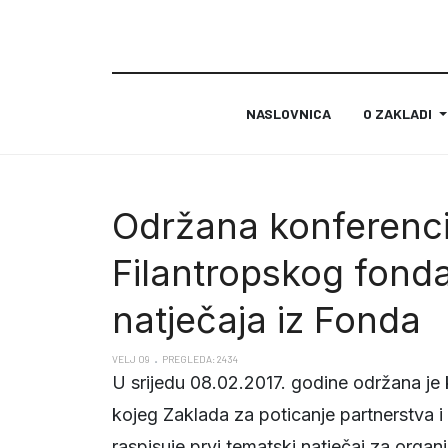
NASLOVNICA
O ZAKLADI
Održana konferenci
Filantropskog fonda
natječaja iz Fonda
VELJ 09
PREGLEDA: 2434
U srijedu 08.02.2017. godine održana je
kojeg Zaklada za poticanje partnerstva 
raspisuje prvi tematski natječaj za organi