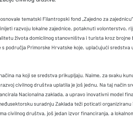
osnovale tematski Filantropski fond „Zajedno za zajednicu“ i
inijeti razvoju lokalne zajednice, potaknuti volonterstvo, r
alitetu života domicilnog stanovništva i turista kroz brojne 
e s područja Primorske Hrvatske koje, uplaćujući sredstva 
načina na koji se sredstva prikupljaju. Naime, za svaku kunu
razvoj civilnog društva uplatila je još jednu. Na taj način 
inancirala Nacionalna zaklada, a upravo inovativni model fin
eđusektorsku suradnju Zaklada teži poticati organiziranu i 
ama civilnog društva, još jedan izvor financiranja, a lokal