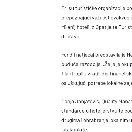
Tri su turističke organizacije 
prepoznajući važnost ovakvog ud
Milenij hoteli iz Opatije te Turi
društva.
Fond i natječaj predstavila je H
buduće razdoblje. „Želja je oku
filantropiju vratili dio financi
osluškujući potrebe lokalne zaj
Tanja Janjatović, Quality Manage
standarde u hoteljerstvu te pod
drugima i ohrabrenje lokalnim u
istaknula je.