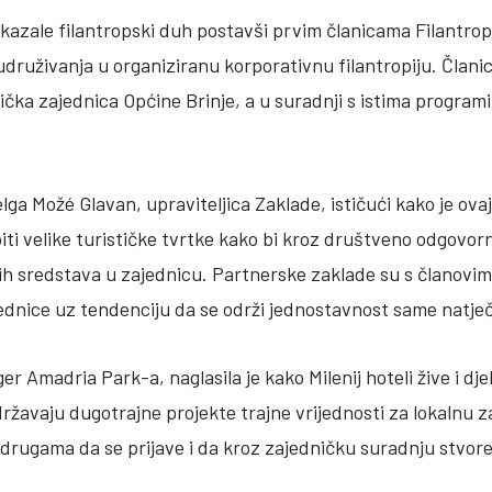
pokazale filantropski duh postavši prvim članicama Filantro
ruživanja u organiziranu korporativnu filantropiju. Članic
stička zajednica Općine Brinje, a u suradnji s istima programi
elga Možé Glavan, upraviteljica Zaklade, ističući kako je ova
piti velike turističke tvrtke kako bi kroz društveno odgovo
jskih sredstava u zajednicu. Partnerske zaklade su s članov
ednice uz tendenciju da se održi jednostavnost same natječ
r Amadria Park-a, naglasila je kako Milenij hoteli žive i dje
ržavaju dugotrajne projekte trajne vrijednosti za lokalnu z
drugama da se prijave i da kroz zajedničku suradnju stvore 