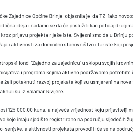
ičke Zajednice Općine Brinje, objasnila je da TZ, iako novo
 odlična ideja i nadamo se da će poslužiti kao poticaj drugi
kroz prijavu projekta riješe iste. Svijesni smo da u Brinju po
žaja i aktivnosti za domicilno stanovništvo i turiste koji pos
ntropski fond 'Zajedno za zajednicu' u sklopu svojih krov
 inicijativa i programa kojima aktivno podržavamo potrebit
 želi potaknuti razvoj projekata koji su usmjereni na nove sa
taknuli su iz Valamar Rivijere.
si 125.000,00 kuna, a najveća vrijednost koju prijavitelji 
ove koje imaju sjedište registrirano na području sljedećih ž
-senjske, a aktivnosti projekata provoditi će se na područ