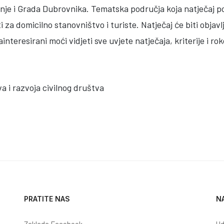
nje i Grada Dubrovnika. Tematska područja koja natječaj pok
sti za domicilno stanovništvo i turiste. Natječaj će biti obj
interesirani moći vidjeti sve uvjete natječaja, kriterije i ro
a i razvoja civilnog društva
FERENCIJU I SAJAM VOLONTIRANJA "KORPORATIVNO VOLONTIRANJE"
PRATITE NAS
N