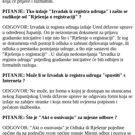
koja će prijave i razmatrati.
PITANJE: Tko izdaje "Izvadak iz registra udruga" i zašto se
razlikuje od "Rješenja o registraciji" ?
ODGOVOR: Izvadak iz registra udruga izdaje Ured državne uprave
u određenoj županiji. On je neizostavan dokument za prijavu
građanske inicijative i nije isto što i "Rješenje o registraciji". Iz tog
se dokumenta vidi postoji li odluka o zabrani djelovanja udruge, ili
odluka o prestanku postojanja udruge, a što nije sastavni dio
"Rješenja o registraciji" . U slučaju nedostavljanja "Izvadka iz
registra udruga" prijedlog građanske inicijative će biti odbijen iz
formalnih razloga.
PITANJE: Može li se Izvadak iz registra udruga "spustiti" s
Interneta ?
ODGOVOR: Ne može, jer forma u kojoj je dostupan na stranicama
nekog županijskog Ureda državne uprave ne odgovara formi koja se
izdaje na zahtjev stranke i koja mora biti ovjerena potpisom i
pečatom službenika.
PITANJE: Što je "Akt o osnivanju" za mjesne odbore ?
ODGOVOR: "Akt o osnivanju" je Odluka ili Rješenje pojedine
općine da na području svoje općine osnuje Mjesni odbor i poziva se