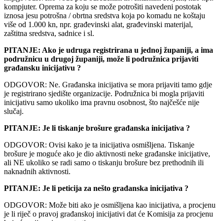
kompjuter. Oprema za koju se može potrošiti navedeni postotak
iznosa jesu potrošna / obrtna sredstva koja po komadu ne koštaju
više od 1.000 kn, npr. građevinski alat, građevinski materijal,
zaštitna sredstva, sadnice i sl.
PITANJE: Ako je udruga registrirana u jednoj županiji, a ima
podružnicu u drugoj županiji, može li podružnica prijaviti
građansku inicijativu ?
ODGOVOR: Ne. Građanska inicijativa se mora prijaviti tamo gdje
je registrirano sjedište organizacije. Podružnica bi mogla prijaviti
inicijativu samo ukoliko ima pravnu osobnost, što najčešće nije
slučaj.
PITANJE: Je li tiskanje brošure građanska inicijativa ?
ODGOVOR: Ovisi kako je ta inicijativa osmišljena. Tiskanje
brošure je moguće ako je dio aktivnosti neke građanske inicijative,
ali NE ukoliko se radi samo o tiskanju brošure bez prethodnih ili
naknadnih aktivnosti.
PITANJE: Je li peticija za nešto građanska inicijativa ?
ODGOVOR: Može biti ako je osmišljena kao inicijativa, a procjenu
je li riječ o pravoj građanskoj inicijativi dat će Komisija za procjenu