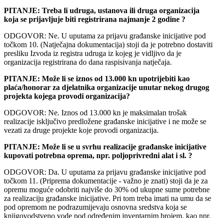
PITANJE: Treba li udruga, ustanova ili druga organizacija
koja se prijavljuje biti registrirana najmanje 2 godine ?
ODGOVOR: Ne. U uputama za prijavu građanske inicijative pod
točkom 10. (Natječajna dokumentacija) stoji da je potrebno dostaviti
presliku Izvoda iz registra udruga iz kojeg je vidljivo da je
organizacija registrirana do dana raspisivanja natječaja.
PITANJE: Može li se iznos od 13.000 kn upotrijebiti kao
plaća/honorar za djelatnika organizacije unutar nekog drugog
projekta kojega provodi organizacija?
ODGOVOR: Ne. Iznos od 13.000 kn je maksimalan trošak
realizacije isključivo predložene građanske inicijative i ne može se
vezati za druge projekte koje provodi organizacija.
PITANJE: Može li se u svrhu realizacije građanske inicijative
kupovati potrebna oprema, npr. poljoprivredni alat i sl. ?
ODGOVOR: Da. U uputama za prijavu građanske inicijative pod
točkom 11. (Priprema dokumentacije - važno je znati) stoji da je za
opremu moguće odobriti najviše do 30% od ukupne sume potrebne
za realizaciju građanske inicijative. Pri tom treba imati na umu da se
pod opremom ne podrazumijevaju osnovna sredstva koja se
knjigovodstveno vode pod određenim inventarnim brojem, kao npr.