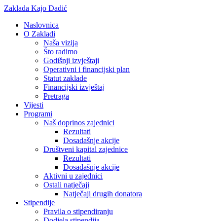
Zaklada Kajo Dadić
Naslovnica
O Zakladi
Naša vizija
Što radimo
Godišnji izvještaji
Operativni i financijski plan
Statut zaklade
Financijski izvještaj
Pretraga
Vijesti
Programi
Naš doprinos zajednici
Rezultati
Dosadašnje akcije
Društveni kapital zajednice
Rezultati
Dosadašnje akcije
Aktivni u zajednici
Ostali natječaji
Natječaji drugih donatora
Stipendije
Pravila o stipendiranju
Dodjela stipendija